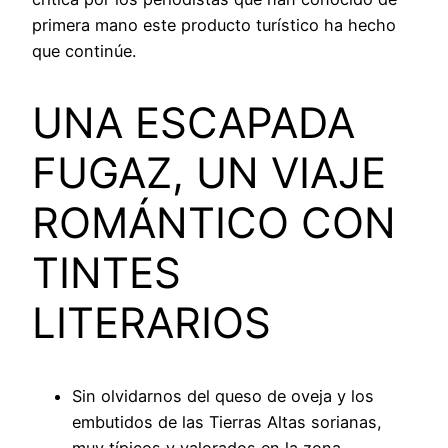
primera mano este producto turístico ha hecho
que continúe.
UNA ESCAPADA
FUGAZ, UN VIAJE
ROMÁNTICO CON
TINTES
LITERARIOS
Sin olvidarnos del queso de oveja y los
embutidos de las Tierras Altas sorianas,